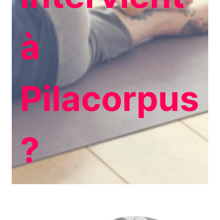
à
Pilacorpus
?