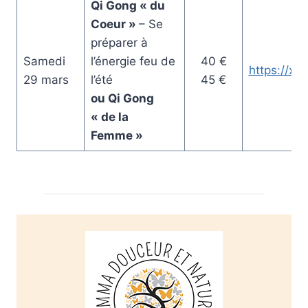
Qi Gong « du
Coeur »
– Se
préparer à
Samedi
l’énergie feu de
40 €
https://x
29 mars
l’été
45 €
ou Qi Gong
« de la
Femme »