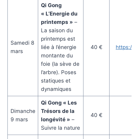
Qi Gong
« L’Energie du
printemps »
–
La saison du
printemps est
Samedi 8
liée à l’énergie
40 €
https://
mars
montante du
foie (la sève de
l’arbre). Poses
statiques et
dynamiques
Qi Gong « Les
Dimanche
Trésors de la
40 €
9 mars
longévité »
–
Suivre la nature