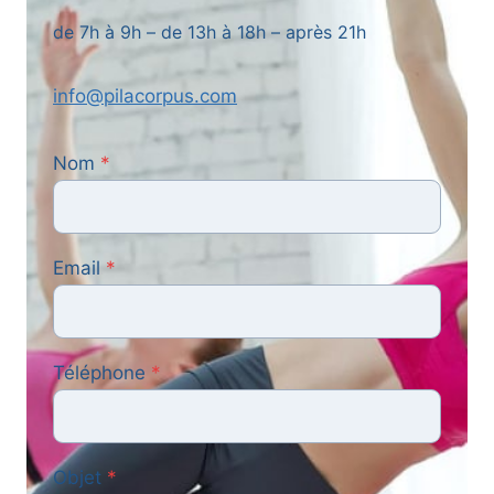
de 7h à 9h – de 13h à 18h – après 21h
info@pilacorpus.com
Nom
*
Email
*
Téléphone
*
Objet
*